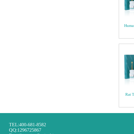
Human
Rat 
TEL:400-681-8582
QQ:1296725867