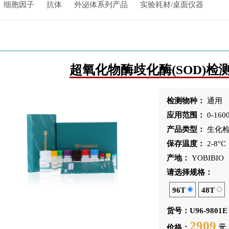
细胞因子
抗体
外泌体系列产品
实验耗材/桌面仪器
超氧化物酶歧化酶(SOD)
检测物种：
通用
应用范围：
0-160
产品类型：
生化
保存温度：
2-8°C
产地：
YOBIBIO
请选择规格：
96T
48T
货号：U96-9801E
2909
价格：
元