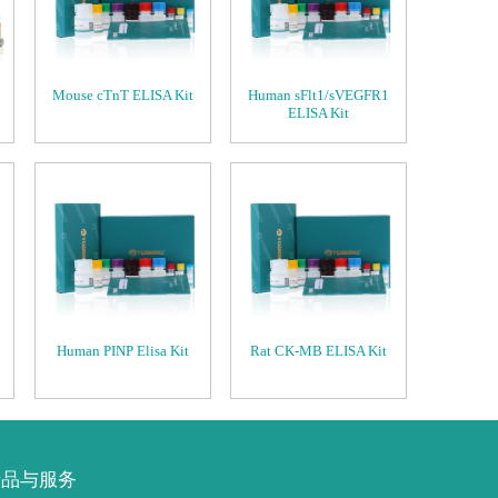
Mouse cTnT ELISA Kit
Human sFlt1/sVEGFR1
ELISA Kit
Human PINP Elisa Kit
Rat CK-MB ELISA Kit
产品与服务