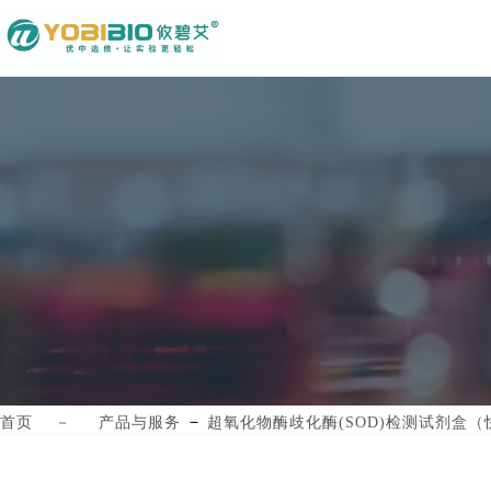
－
首页
－
产品与服务
超氧化物酶歧化酶(SOD)检测试剂盒（