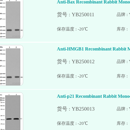
Anti-Bax Recombinant Rabbit Monoc
品牌 : 
保存温度 : -20℃
Anti-HMGB1 Recombinant Rabbit M
品牌 : 
保存温度 : -20℃
Anti-p21 Recombinant Rabbit Monoc
品牌 : 
保存温度 : -20℃