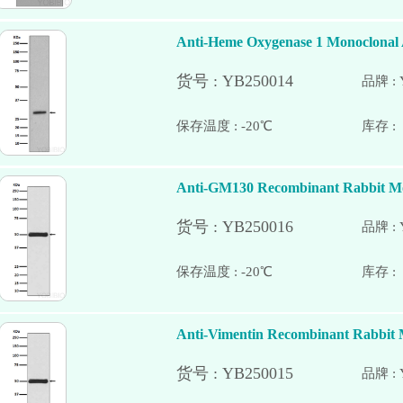
Anti-Heme Oxygenase 1 Monoclonal
品牌 : 
保存温度 : -20℃
Anti-GM130 Recombinant Rabbit Mo
品牌 : 
保存温度 : -20℃
Anti-Vimentin Recombinant Rabbit 
品牌 : 