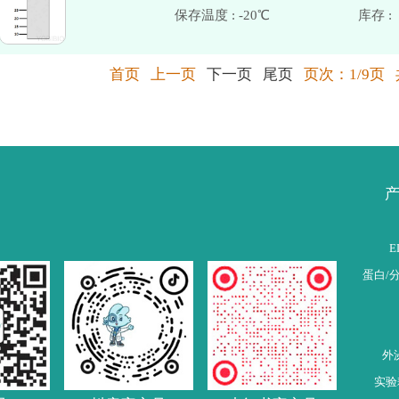
保存温度 : -20℃
首页 上一页
下一页
尾页
页次：1/9页 
E
蛋白/
外
实验