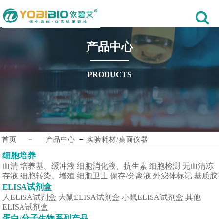
产品中心
PRODUCTS
－
首页
－
产品中心
实验耗材/桌面仪器
细胞培养
血清
培养基、缓冲液
细胞消化液、抗生素
细胞检测
无血清冻
存液
细胞转染、增殖
细胞卫士
保存/分离液
外泌体标记
基质胶
ELISA试剂盒
人ELISA试剂盒
大鼠ELISA试剂盒
小鼠ELISA试剂盒
其他
ELISA试剂盒
蛋白/分子生物系列产品