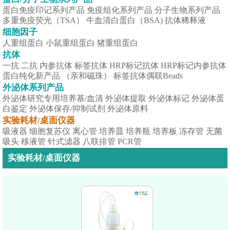
蛋白免疫印记系列产品
免疫组化系列产品
分子生物系列产品
多重免疫荧光（TSA）
牛血清白蛋白（BSA)
抗体稀释液
细胞因子
人重组蛋白
小鼠重组蛋白
猪重组蛋白
抗体
一抗
二抗
内参抗体
标签抗体
HRP标记抗体
HRP标记内参抗体
蛋白纯化新产品 （亲和磁珠）
标签抗体偶联Beads
外泌体系列产品
外泌体研究专用培养基/血清
外泌体提取
外泌体标记
外泌体蛋
白鉴定
外泌体保存/抑制试剂
外泌体原料
实验耗材/桌面仪器
吸液器
细胞复苏仪
离心管
培养皿
培养瓶
培养板
冻存管
无菌
吸头
移液管
针式滤器
八联排管
PCR管
实验耗材/桌面仪器