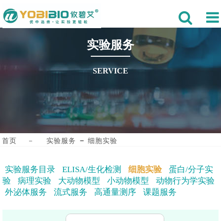
实验服务
SERVICE
－
首页
－
实验服务
细胞实验
实验服务目录
ELISA/生化检测
细胞实验
蛋白/分子实
验
病理实验
大动物模型
小动物模型
动物行为学实验
外泌体服务
流式服务
高通量测序
课题服务