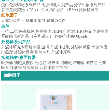
蛋白免疫印记系列产品
免疫组化系列产品
分子生物系列产品
多重免疫荧光（TSA）
牛血清白蛋白（BSA)
抗体稀释液
细胞因子
人重组蛋白
小鼠重组蛋白
猪重组蛋白
抗体
一抗
二抗
内参抗体
标签抗体
HRP标记抗体
HRP标记内参抗体
蛋白纯化新产品 （亲和磁珠）
标签抗体偶联Beads
外泌体系列产品
外泌体研究专用培养基/血清
外泌体提取
外泌体标记
外泌体蛋
白鉴定
外泌体保存/抑制试剂
外泌体原料
实验耗材/桌面仪器
吸液器
细胞复苏仪
离心管
培养皿
培养瓶
培养板
冻存管
无菌
吸头
移液管
针式滤器
八联排管
PCR管
细胞因子