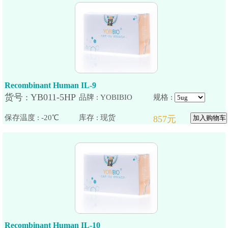
Recombinant Human IL-9
品牌 : YOBIBIO
规格 :
保存温度 : -20℃
Recombinant Human IL-10