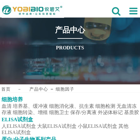
产品中心
PRODUCTS
－
首页
－
产品中心
细胞因子
细胞培养
血清
培养基、缓冲液
细胞消化液、抗生素
细胞检测
无血清冻
存液
细胞转染、增殖
细胞卫士
保存/分离液
外泌体标记
基质胶
ELISA试剂盒
人ELISA试剂盒
大鼠ELISA试剂盒
小鼠ELISA试剂盒
其他
ELISA试剂盒
蛋白/分子生物系列产品