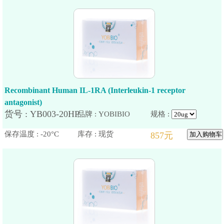
Recombinant Human IL-1RA (Interleukin-1 receptor
antagonist)
品牌 : YOBIBIO
规格 :
保存温度 : -20°C